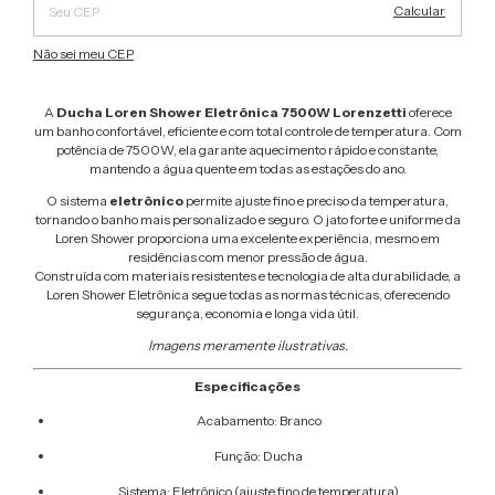
Calcular
Não sei meu CEP
A
Ducha Loren Shower Eletrônica 7500W Lorenzetti
oferece
um banho confortável, eficiente e com total controle de temperatura. Com
potência de 7500W, ela garante aquecimento rápido e constante,
mantendo a água quente em todas as estações do ano.
O sistema
eletrônico
permite ajuste fino e preciso da temperatura,
tornando o banho mais personalizado e seguro. O jato forte e uniforme da
Loren Shower proporciona uma excelente experiência, mesmo em
residências com menor pressão de água.
Construída com materiais resistentes e tecnologia de alta durabilidade, a
Loren Shower Eletrônica segue todas as normas técnicas, oferecendo
segurança, economia e longa vida útil.
Imagens meramente ilustrativas.
Especificações
Acabamento: Branco
Função: Ducha
Sistema: Eletrônico (ajuste fino de temperatura)