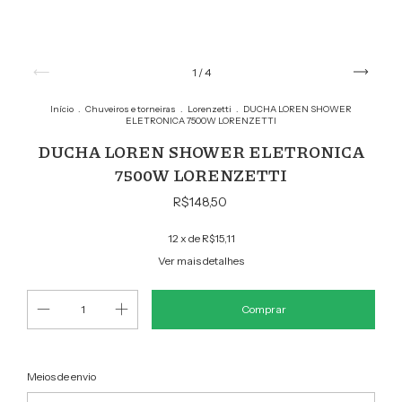
1
/
4
Início
.
Chuveiros e torneiras
.
Lorenzetti
.
DUCHA LOREN SHOWER
ELETRONICA 7500W LORENZETTI
DUCHA LOREN SHOWER ELETRONICA
7500W LORENZETTI
R$148,50
12
x de
R$15,11
Ver mais detalhes
Alterar CEP
Entregas para o CEP:
Meios de envio