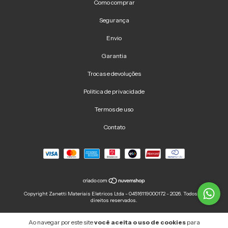
Como comprar
Segurança
Envio
Garantia
Trocas e devoluções
Politica de privacidade
Termos de uso
Contato
Copyright Zanetti Materiais Eletricos Ltda - 04516119000172 - 2026. Todos os
direitos reservados.
Ao navegar por este site
você aceita o uso de cookies
para