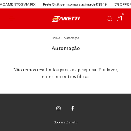
PAGAMENTOS VIA PIX
Frete Grátis em compra acima de R$949
5% OFF E
0
Início
.
Automação
Automação
Não temos resultados para sua pesquisa. Por favor,
tente com outros filtros.
Sobre a Zanetti