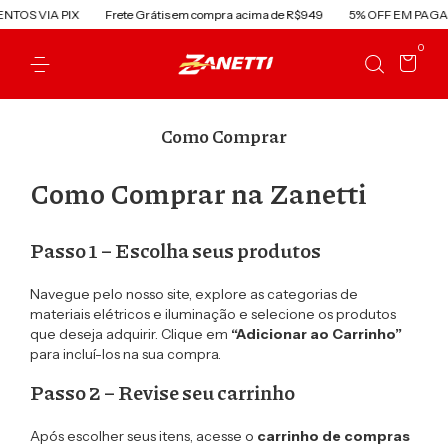
TOS VIA PIX
Frete Grátis em compra acima de R$949
5% OFF EM PAGAM
0
Como Comprar
Como Comprar na Zanetti
Passo 1 – Escolha seus produtos
Navegue pelo nosso site, explore as categorias de
materiais elétricos e iluminação e selecione os produtos
que deseja adquirir. Clique em
“Adicionar ao Carrinho”
para incluí-los na sua compra.
Passo 2 – Revise seu carrinho
Após escolher seus itens, acesse o
carrinho de compras